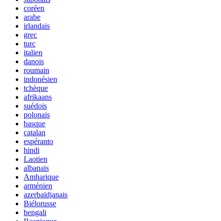
coréen
arabe
irlandais
grec
turc
italien
danois
roumain
indonésien
tchèque
afrikaans
suédois
polonais
basque
catalan
espéranto
hindi
Laotien
albanais
Amharique
arménien
azerbaïdjanais
Biélorusse
bengali