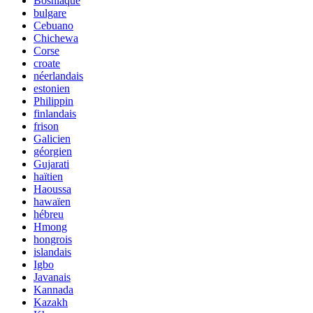
Bosniaque
bulgare
Cebuano
Chichewa
Corse
croate
néerlandais
estonien
Philippin
finlandais
frison
Galicien
géorgien
Gujarati
haïtien
Haoussa
hawaïen
hébreu
Hmong
hongrois
islandais
Igbo
Javanais
Kannada
Kazakh