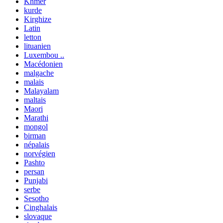
Khmer
kurde
Kirghize
Latin
letton
lituanien
Luxembou ..
Macédonien
malgache
malais
Malayalam
maltais
Maori
Marathi
mongol
birman
népalais
norvégien
Pashto
persan
Punjabi
serbe
Sesotho
Cinghalais
slovaque