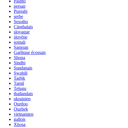
Pashto
persan
Punjabi
serbe
Sesotho
Cinghalais
slovaque
slovène
somali
Samoan
Gaélique écossais
Shona
Sindhi
Sundanais
Swahili
Tadjik
Tamil
Telugu
thaïlandais
ukrainien
Ourdou
Ouzbek
vietnamien
gallois
Xhosa