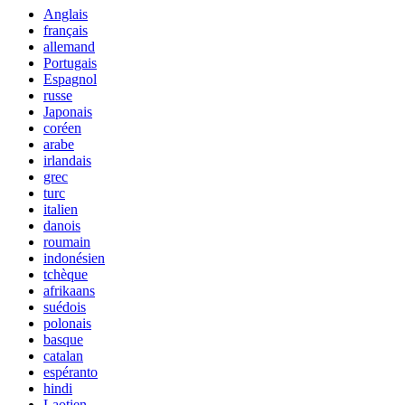
Anglais
français
allemand
Portugais
Espagnol
russe
Japonais
coréen
arabe
irlandais
grec
turc
italien
danois
roumain
indonésien
tchèque
afrikaans
suédois
polonais
basque
catalan
espéranto
hindi
Laotien