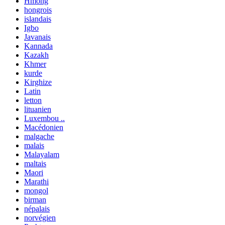
Hmong
hongrois
islandais
Igbo
Javanais
Kannada
Kazakh
Khmer
kurde
Kirghize
Latin
letton
lituanien
Luxembou ..
Macédonien
malgache
malais
Malayalam
maltais
Maori
Marathi
mongol
birman
népalais
norvégien