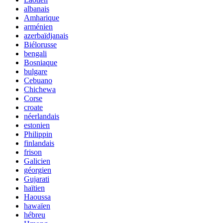
albanais
Amharique
arménien
azerbaïdjanais
Biélorusse
bengali
Bosniaque
bulgare
Cebuano
Chichewa
Corse
croate
néerlandais
estonien
Philippin
finlandais
frison
Galicien
géorgien
Gujarati
haïtien
Haoussa
hawaïen
hébreu