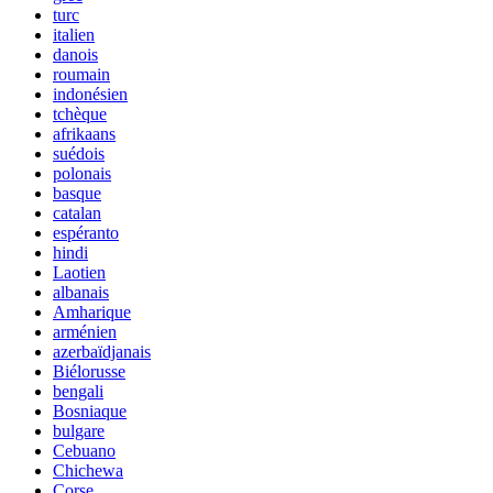
turc
italien
danois
roumain
indonésien
tchèque
afrikaans
suédois
polonais
basque
catalan
espéranto
hindi
Laotien
albanais
Amharique
arménien
azerbaïdjanais
Biélorusse
bengali
Bosniaque
bulgare
Cebuano
Chichewa
Corse