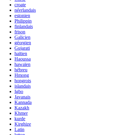
croate
néerlandais
estonien
Philippin
finlandais
frison
Galicien
géorgien
Gujarati
haïtien
Haoussa
hawaïen
hébreu
Hmong
hongrois
islandais
Igbo
Javanais
Kannada
Kazakh
Khmer
kurde
Kirghize
Latin
letton