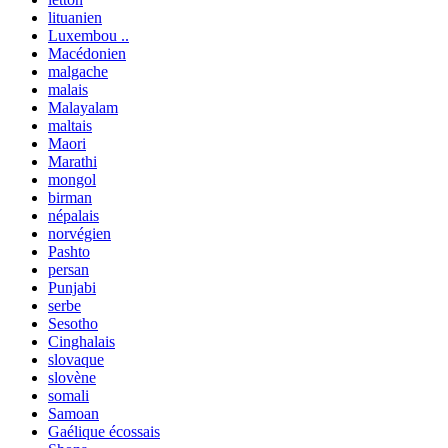
lituanien
Luxembou ..
Macédonien
malgache
malais
Malayalam
maltais
Maori
Marathi
mongol
birman
népalais
norvégien
Pashto
persan
Punjabi
serbe
Sesotho
Cinghalais
slovaque
slovène
somali
Samoan
Gaélique écossais