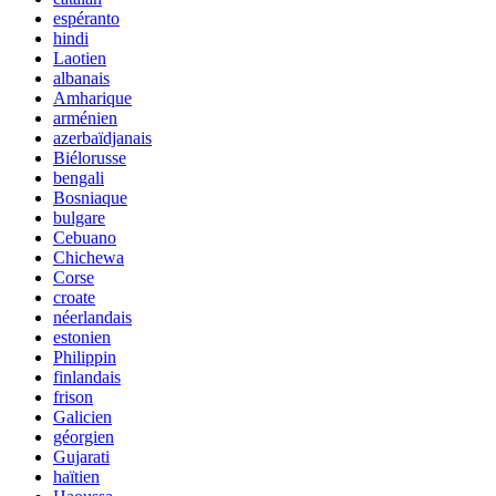
espéranto
hindi
Laotien
albanais
Amharique
arménien
azerbaïdjanais
Biélorusse
bengali
Bosniaque
bulgare
Cebuano
Chichewa
Corse
croate
néerlandais
estonien
Philippin
finlandais
frison
Galicien
géorgien
Gujarati
haïtien