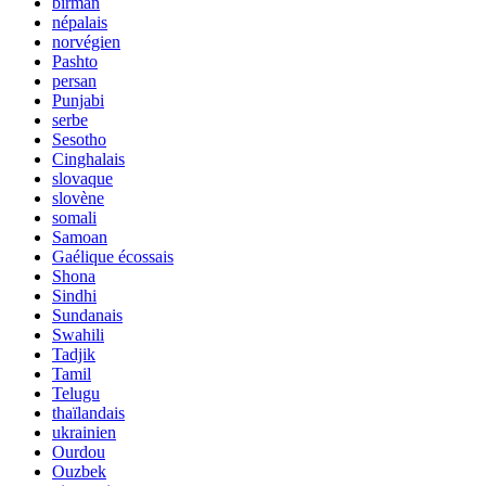
birman
népalais
norvégien
Pashto
persan
Punjabi
serbe
Sesotho
Cinghalais
slovaque
slovène
somali
Samoan
Gaélique écossais
Shona
Sindhi
Sundanais
Swahili
Tadjik
Tamil
Telugu
thaïlandais
ukrainien
Ourdou
Ouzbek