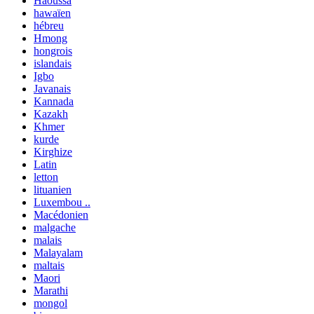
Haoussa
hawaïen
hébreu
Hmong
hongrois
islandais
Igbo
Javanais
Kannada
Kazakh
Khmer
kurde
Kirghize
Latin
letton
lituanien
Luxembou ..
Macédonien
malgache
malais
Malayalam
maltais
Maori
Marathi
mongol