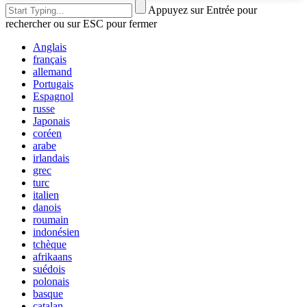
Appuyez sur Entrée pour
rechercher ou sur ESC pour fermer
Anglais
français
allemand
Portugais
Espagnol
russe
Japonais
coréen
arabe
irlandais
grec
turc
italien
danois
roumain
indonésien
tchèque
afrikaans
suédois
polonais
basque
catalan