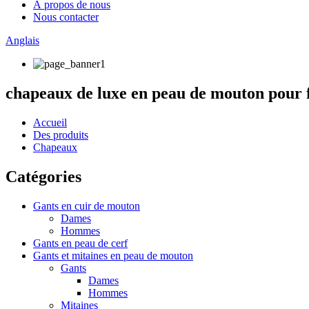
À propos de nous
Nous contacter
Anglais
chapeaux de luxe en peau de mouton pour 
Accueil
Des produits
Chapeaux
Catégories
Gants en cuir de mouton
Dames
Hommes
Gants en peau de cerf
Gants et mitaines en peau de mouton
Gants
Dames
Hommes
Mitaines