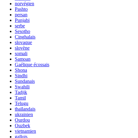
norvégien
Pashto
persan
Punjabi
serbe
Sesotho
Cinghalais
slovaque
slovène
somali
Samoan
Gaélique écossais
Shona
Sindhi
Sundanais
Swahili
Tadjik
Tamil
Telugu
thaïlandais
ukrainien
Ourdou
Ouzbek
vietnamien
gallois