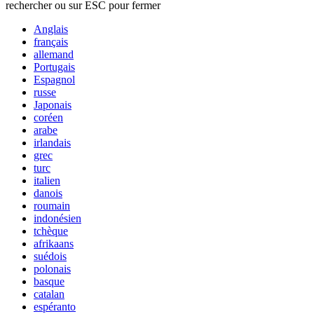
rechercher ou sur ESC pour fermer
Anglais
français
allemand
Portugais
Espagnol
russe
Japonais
coréen
arabe
irlandais
grec
turc
italien
danois
roumain
indonésien
tchèque
afrikaans
suédois
polonais
basque
catalan
espéranto