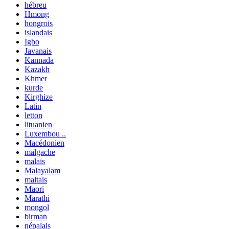
hébreu
Hmong
hongrois
islandais
Igbo
Javanais
Kannada
Kazakh
Khmer
kurde
Kirghize
Latin
letton
lituanien
Luxembou ..
Macédonien
malgache
malais
Malayalam
maltais
Maori
Marathi
mongol
birman
népalais