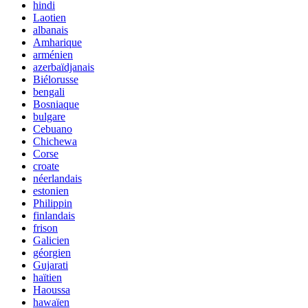
hindi
Laotien
albanais
Amharique
arménien
azerbaïdjanais
Biélorusse
bengali
Bosniaque
bulgare
Cebuano
Chichewa
Corse
croate
néerlandais
estonien
Philippin
finlandais
frison
Galicien
géorgien
Gujarati
haïtien
Haoussa
hawaïen