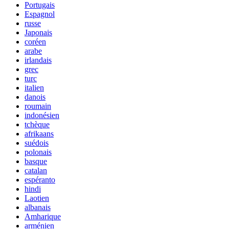
Portugais
Espagnol
russe
Japonais
coréen
arabe
irlandais
grec
turc
italien
danois
roumain
indonésien
tchèque
afrikaans
suédois
polonais
basque
catalan
espéranto
hindi
Laotien
albanais
Amharique
arménien