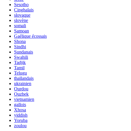
Sesotho
Cinghalais
slovaque
slovène
somali
Samoan
Gaélique écossais
Shona
Sindhi
Sundanais
Swahili
Tadjik
Tamil
Telugu
thaïlandais
ukrainien
Ourdou
Ouzbek
vietnamien
gallois
Xhosa
yiddish
Yoruba
zoulou