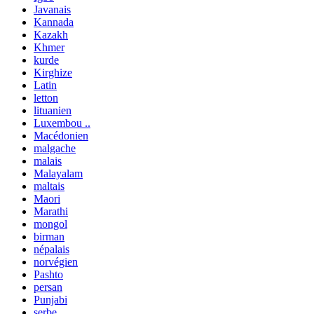
Javanais
Kannada
Kazakh
Khmer
kurde
Kirghize
Latin
letton
lituanien
Luxembou ..
Macédonien
malgache
malais
Malayalam
maltais
Maori
Marathi
mongol
birman
népalais
norvégien
Pashto
persan
Punjabi
serbe