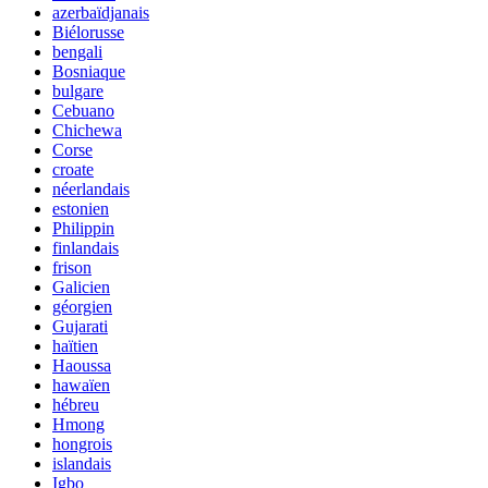
azerbaïdjanais
Biélorusse
bengali
Bosniaque
bulgare
Cebuano
Chichewa
Corse
croate
néerlandais
estonien
Philippin
finlandais
frison
Galicien
géorgien
Gujarati
haïtien
Haoussa
hawaïen
hébreu
Hmong
hongrois
islandais
Igbo