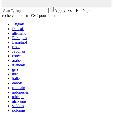
Appuyez sur Entrée pour
rechercher ou sur ESC pour fermer
Anglais
français
allemand
Portugais
Espagnol
russe
Japonais
coréen
arabe
irlandais
grec
turc
italien
danois
roumain
indonésien
tchèque
afrikaans
suédois
polonais