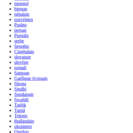
mongol
birman
népalais
norvégien
Pashto
persan
Punjabi
serbe
Sesotho
Cinghalais
slovaque
slovène
somali
Samoan
Gaélique écossais
Shona
Sindhi
Sundanais
Swahili
Tadjik
Tamil
Telugu
thaïlandais
ukrainien
Ourdou