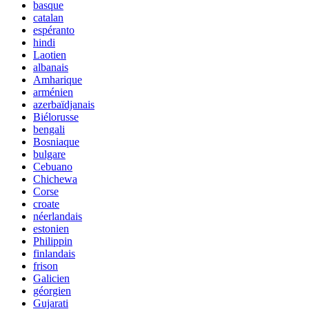
basque
catalan
espéranto
hindi
Laotien
albanais
Amharique
arménien
azerbaïdjanais
Biélorusse
bengali
Bosniaque
bulgare
Cebuano
Chichewa
Corse
croate
néerlandais
estonien
Philippin
finlandais
frison
Galicien
géorgien
Gujarati