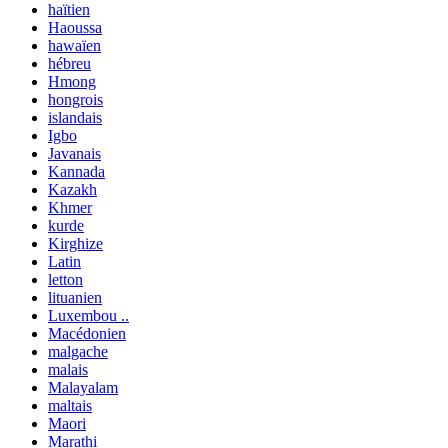
haïtien
Haoussa
hawaïen
hébreu
Hmong
hongrois
islandais
Igbo
Javanais
Kannada
Kazakh
Khmer
kurde
Kirghize
Latin
letton
lituanien
Luxembou ..
Macédonien
malgache
malais
Malayalam
maltais
Maori
Marathi