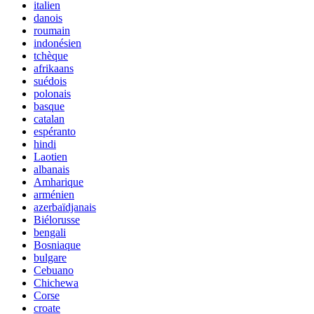
italien
danois
roumain
indonésien
tchèque
afrikaans
suédois
polonais
basque
catalan
espéranto
hindi
Laotien
albanais
Amharique
arménien
azerbaïdjanais
Biélorusse
bengali
Bosniaque
bulgare
Cebuano
Chichewa
Corse
croate