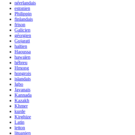
néerlandais
estonien
Philippin
finlandais
frison
Galicien
géorgien
Gujarati
haïtien
Haoussa
hawaïen
hébreu
Hmong
hongrois
islandais
Igbo
Javanais
Kannada
Kazakh
Khmer
kurde
Kirghize
Latin
letton
lituanien