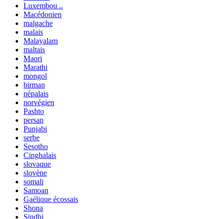
Luxembou ..
Macédonien
malgache
malais
Malayalam
maltais
Maori
Marathi
mongol
birman
népalais
norvégien
Pashto
persan
Punjabi
serbe
Sesotho
Cinghalais
slovaque
slovène
somali
Samoan
Gaélique écossais
Shona
Sindhi