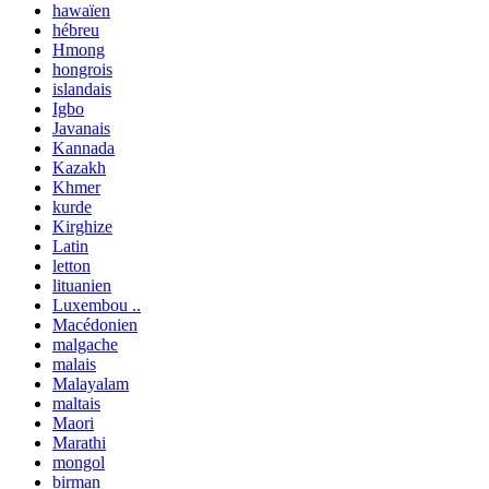
hawaïen
hébreu
Hmong
hongrois
islandais
Igbo
Javanais
Kannada
Kazakh
Khmer
kurde
Kirghize
Latin
letton
lituanien
Luxembou ..
Macédonien
malgache
malais
Malayalam
maltais
Maori
Marathi
mongol
birman