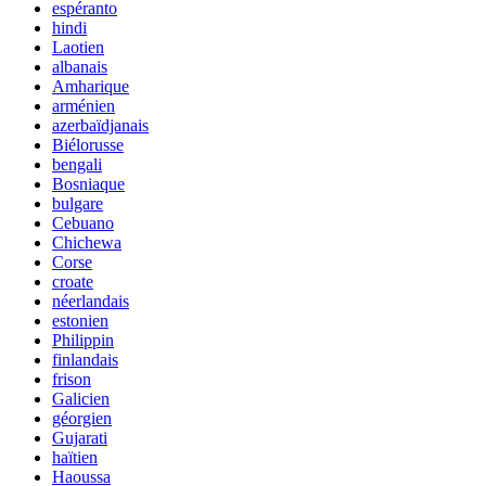
espéranto
hindi
Laotien
albanais
Amharique
arménien
azerbaïdjanais
Biélorusse
bengali
Bosniaque
bulgare
Cebuano
Chichewa
Corse
croate
néerlandais
estonien
Philippin
finlandais
frison
Galicien
géorgien
Gujarati
haïtien
Haoussa