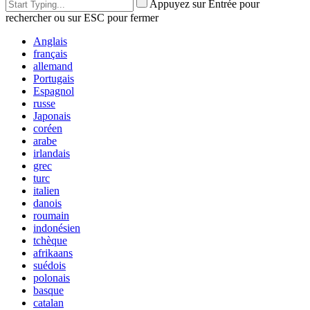
Appuyez sur Entrée pour
rechercher ou sur ESC pour fermer
Anglais
français
allemand
Portugais
Espagnol
russe
Japonais
coréen
arabe
irlandais
grec
turc
italien
danois
roumain
indonésien
tchèque
afrikaans
suédois
polonais
basque
catalan