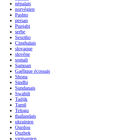
népalais
norvégien
Pashto
persan
Punjabi
serbe
Sesotho
Cinghalais
slovaque
slovène
somali
Samoan
Gaélique écossais
Shona
Sindhi
Sundanais
Swahili
Tadjik
Tamil
Telugu
thaïlandais
ukrainien
Ourdou
Ouzbek
vietnamien