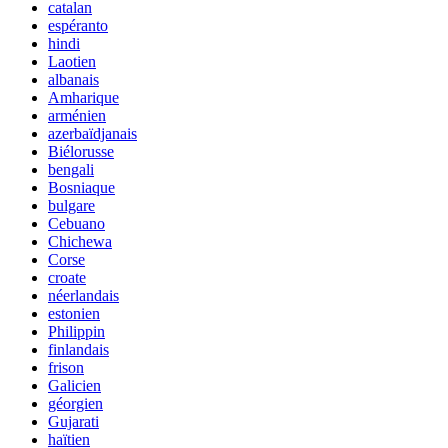
catalan
espéranto
hindi
Laotien
albanais
Amharique
arménien
azerbaïdjanais
Biélorusse
bengali
Bosniaque
bulgare
Cebuano
Chichewa
Corse
croate
néerlandais
estonien
Philippin
finlandais
frison
Galicien
géorgien
Gujarati
haïtien