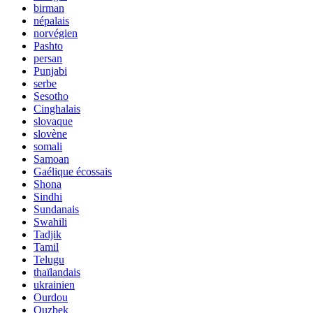
birman
népalais
norvégien
Pashto
persan
Punjabi
serbe
Sesotho
Cinghalais
slovaque
slovène
somali
Samoan
Gaélique écossais
Shona
Sindhi
Sundanais
Swahili
Tadjik
Tamil
Telugu
thaïlandais
ukrainien
Ourdou
Ouzbek