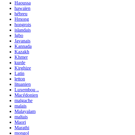
Haoussa
hawaïen
hébreu
Hmong
hongrois
islandais
Igbo
Javanais
Kannada
Kazakh
Khmer
kurde
Kirghize
Latin
letton
lituanien
Luxembou ..
Macédonien
malgache
malais
Malayalam
maltais
Maori
Marathi
mongol