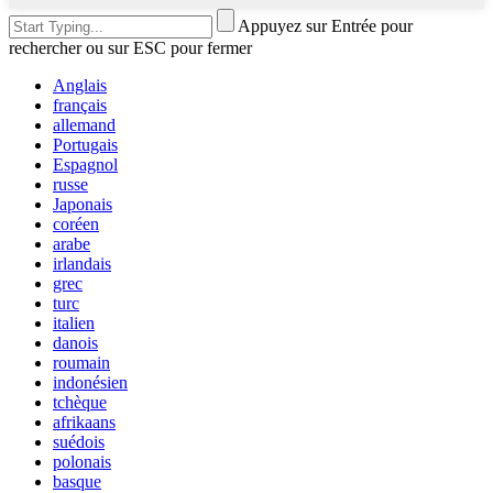
Appuyez sur Entrée pour
rechercher ou sur ESC pour fermer
Anglais
français
allemand
Portugais
Espagnol
russe
Japonais
coréen
arabe
irlandais
grec
turc
italien
danois
roumain
indonésien
tchèque
afrikaans
suédois
polonais
basque